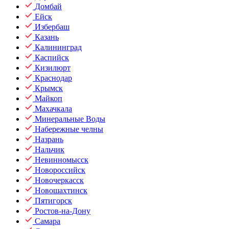
Домбай
Ейск
Избербаш
Казань
Калининград
Каспийск
Кизилюрт
Краснодар
Крымск
Майкоп
Махачкала
Минеральные Воды
Набережные челны
Назрань
Нальчик
Невинномысск
Новороссийск
Новочеркасск
Новошахтинск
Пятигорск
Ростов-на-Дону
Самара