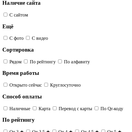
Наличие сайта
С сайтом
Ещё
С фото
С видео
Сортировка
Рядом
По рейтингу
По алфавиту
Время работы
Открыто сейчас
Круглосуточно
Способ оплаты
Наличные
Карта
Перевод с карты
По Qr-коду
По рейтингу
От 3 ★
От 3,5 ★
От 4 ★
От 4,5 ★
От 5 ★