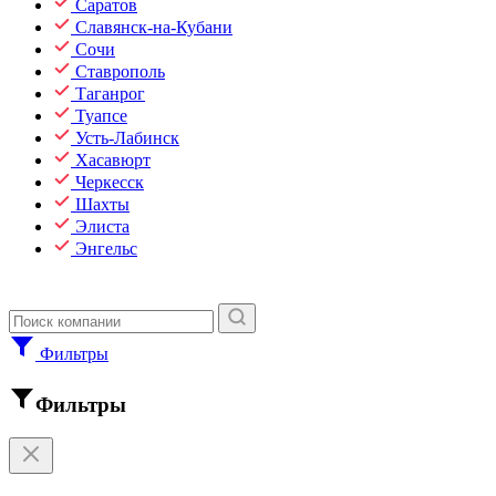
Саратов
Славянск-на-Кубани
Сочи
Ставрополь
Таганрог
Туапсе
Усть-Лабинск
Хасавюрт
Черкесск
Шахты
Элиста
Энгельс
Фильтры
Фильтры