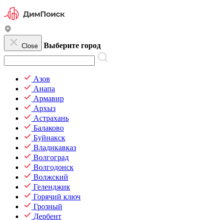
Выберите город
Close
Азов
Анапа
Армавир
Архыз
Астрахань
Балаково
Буйнакск
Владикавказ
Волгоград
Волгодонск
Волжский
Геленджик
Горячий ключ
Грозный
Дербент