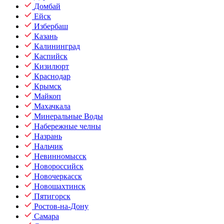
Домбай
Ейск
Избербаш
Казань
Калининград
Каспийск
Кизилюрт
Краснодар
Крымск
Майкоп
Махачкала
Минеральные Воды
Набережные челны
Назрань
Нальчик
Невинномысск
Новороссийск
Новочеркасск
Новошахтинск
Пятигорск
Ростов-на-Дону
Самара