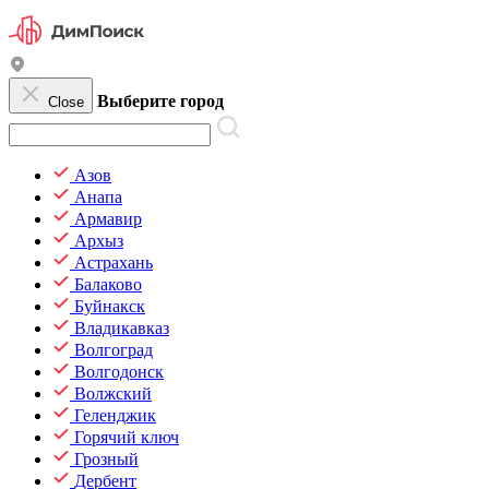
Выберите город
Close
Азов
Анапа
Армавир
Архыз
Астрахань
Балаково
Буйнакск
Владикавказ
Волгоград
Волгодонск
Волжский
Геленджик
Горячий ключ
Грозный
Дербент