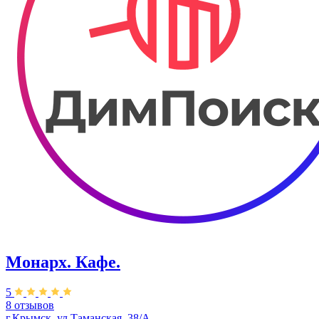
Монарх. Кафе.
5
8 отзывов
г.Крымск, ул.Таманская, 38/А