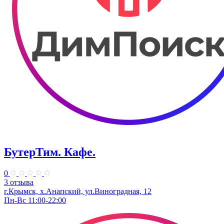
БутерТим. Кафе.
0
3 отзыва
г.Крымск, х.Анапский, ул.Виноградная, 12
Пн-Вс 11:00-22:00