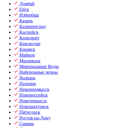
Домбай
Ейск
Избербаш
Казань
Калининград
Каспийск
Кизилюрт
Краснодар
Крымск
Майкоп
Махачкала
Минеральные Воды
Набережные челны
Назрань
Нальчик
Невинномысск
Новороссийск
Новочеркасск
Новошахтинск
Пятигорск
Ростов-на-Дону
Самара