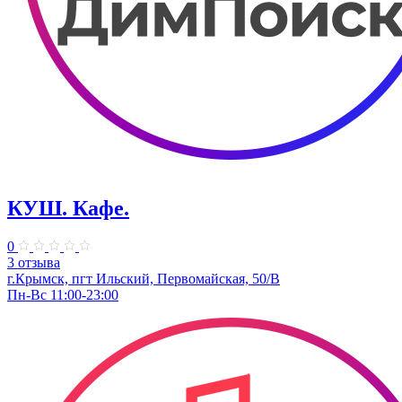
КУШ. Кафе.
0
3 отзыва
г.Крымск, пгт Ильский, Первомайская, 50/В
Пн-Вс 11:00-23:00