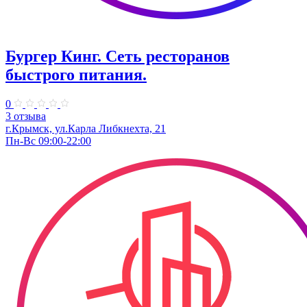
Бургер Кинг. Сеть ресторанов
быстрого питания.
0
3 отзыва
г.Крымск, ул.Карла Либкнехта, 21
Пн-Вс 09:00-22:00