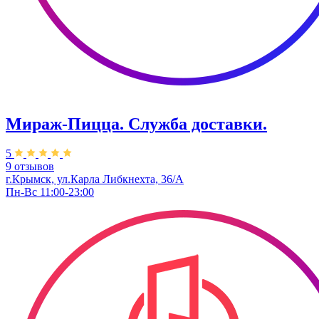
Мираж-Пицца. Служба доставки.
5
9 отзывов
г.Крымск, ул.Карла Либкнехта, 36/А
Пн-Вс 11:00-23:00