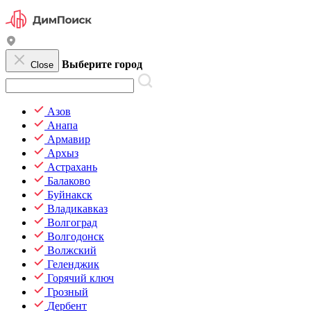
Выберите город
Close
Азов
Анапа
Армавир
Архыз
Астрахань
Балаково
Буйнакск
Владикавказ
Волгоград
Волгодонск
Волжский
Геленджик
Горячий ключ
Грозный
Дербент