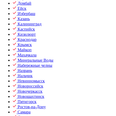
Домбай
Ейск
Избербаш
Казань
Калининград
Каспийск
Кизилюрт
Краснодар
Крымск
Майкоп
Махачкала
Минеральные Воды
Набережные челны
Назрань
Нальчик
Невинномысск
Новороссийск
Новочеркасск
Новошахтинск
Пятигорск
Ростов-на-Дону
Самара