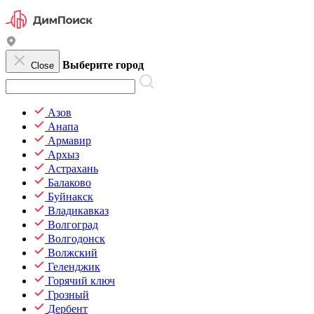
Выберите город
Close
Азов
Анапа
Армавир
Архыз
Астрахань
Балаково
Буйнакск
Владикавказ
Волгоград
Волгодонск
Волжский
Геленджик
Горячий ключ
Грозный
Дербент