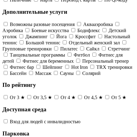
Дополнительные услуги
Возможны разовые посещения
Аквааэробика
Аэробика
Боевые искусства
Бодифлекс
Детский
уголок
Джампинг
Йога
Кроссфит
Настольный
теннис
Большой теннис
Отдельный женский зал
Групповые тренировки
Пилатес
Сайкл
Стретчинг
Танцевальные программы
Фитбол
Фитнес для
детей
Фитнес для беременных
Персональный тренер
Фитнес бар
Шейпинг
Hot Iron
TRX тренировки
Бассейн
Массаж
Сауны
Солярий
По рейтингу
От 3 ★
От 3,5 ★
От 4 ★
От 4,5 ★
От 5 ★
Доступная среда
Вход для людей с инвалидностью
Парковка