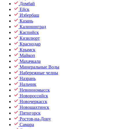
Домбай
Ейск
Избербаш
Казань
Калининград
Каспийск
Кизилюрт
Краснодар
Крымск
Майкоп
Махачкала
Минеральные Воды
Набережные челны
Назрань
Нальчик
Невинномысск
Новороссийск
Новочеркасск
Новошахтинск
Пятигорск
Ростов-на-Дону
Самара