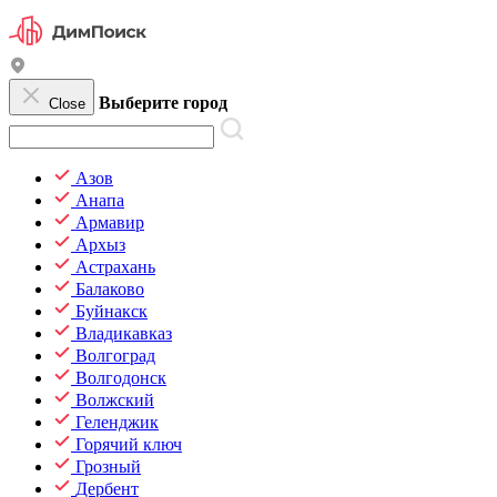
Выберите город
Close
Азов
Анапа
Армавир
Архыз
Астрахань
Балаково
Буйнакск
Владикавказ
Волгоград
Волгодонск
Волжский
Геленджик
Горячий ключ
Грозный
Дербент