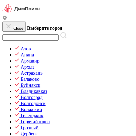
Выберите город
Close
Азов
Анапа
Армавир
Архыз
Астрахань
Балаково
Буйнакск
Владикавказ
Волгоград
Волгодонск
Волжский
Геленджик
Горячий ключ
Грозный
Дербент