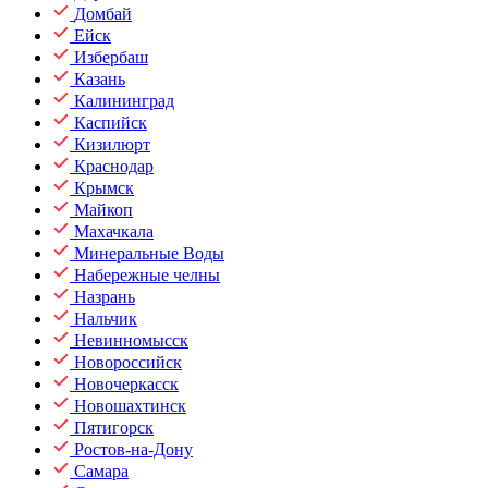
Домбай
Ейск
Избербаш
Казань
Калининград
Каспийск
Кизилюрт
Краснодар
Крымск
Майкоп
Махачкала
Минеральные Воды
Набережные челны
Назрань
Нальчик
Невинномысск
Новороссийск
Новочеркасск
Новошахтинск
Пятигорск
Ростов-на-Дону
Самара