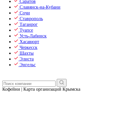
Саратов
Славянск-на-Кубани
Сочи
Ставрополь
Таганрог
Туапсе
Усть-Лабинск
Хасавюрт
Черкесск
Шахты
Элиста
Энгельс
Кофейни | Карта организаций Крымска