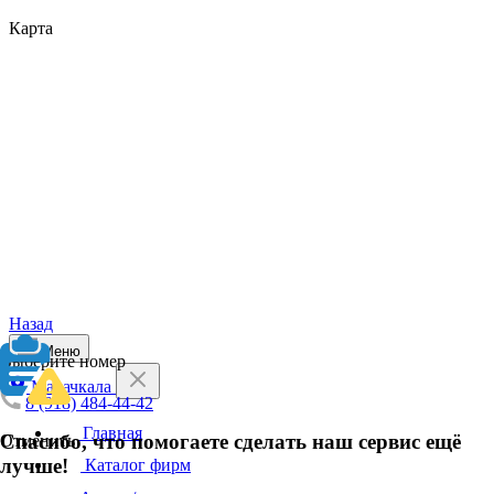
Карта
Назад
Меню
Выберите номер
Махачкала
8 (918) 484-44-42
Главная
Спасибо, что помогаете сделать наш сервис ещё
Отменить
лучше!
Каталог фирм