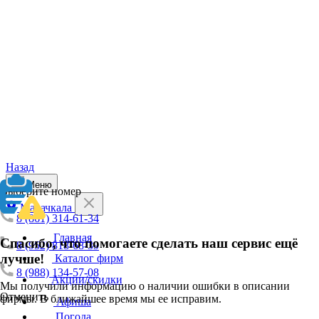
Назад
Меню
Выберите номер
Махачкала
8 (861) 314-61-34
Главная
Спасибо, что помогаете сделать наш сервис ещё
8 (952) 818-68-39
лучше!
Каталог фирм
8 (988) 134-57-08
Акции/скидки
Мы получили информацию о наличии ошибки в описании
Отменить
фирмы. В ближайшее время мы ее исправим.
Афиша
Погода