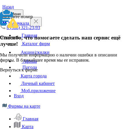
Назад
Меню
Выберите номер
Махачкала
8 (988) 321-23-93
Главная
Спасибо, что помогаете сделать наш сервис ещё
Отменить
лучше!
Каталог фирм
Акции/скидки
Мы получили информацию о наличии ошибки в описании
фирмы. В ближайшее время мы ее исправим.
Афиша
Погода
Вернуться к фирме
Карта города
Личный кабинет
Моб.приложение
Вход
Фирмы на карте
Главная
Карта